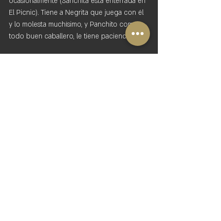
ocasionalmente (Sanchita está enterrada en 
El Picnic). Tiene a Negrita que juega con él 
y lo molesta muchísimo, y Panchito como 
todo buen caballero, le tiene paciencia.
No sé cómo explicarles lo mucho que 
Pancho ha cambiado y lo mucho que me 
pone orgullosa cada día con su 
personalidad, tan amoroso, tan obediente, 
tan noble y amable.
"
Yo sólo regreso por Panchito, me tiene 
enamorada
". - Katherine. 
Si quieres conocer a nuestros trabajadores 
estrella, reserva en 
www.picnic-atitlan.com