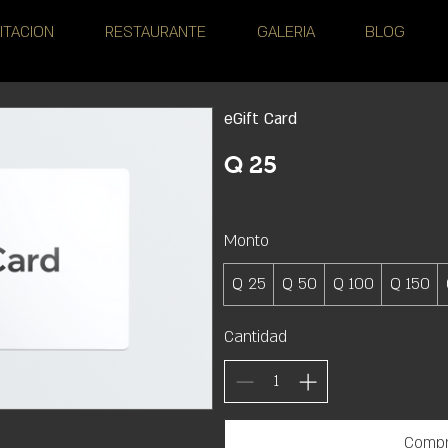
ITACION
RESTAURANTE
GALERIA
BLOG
eGift Card
Q 25
Monto
Q 25
Q 50
Q 100
Q 150
Cantidad
Compr