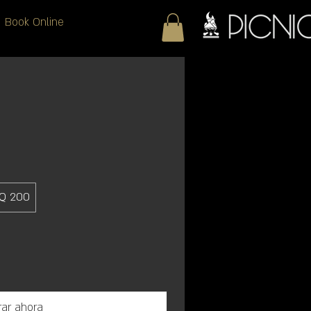
Book Online
Q 200
ar ahora