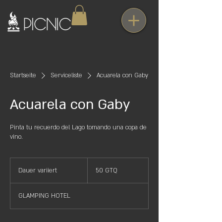
Startseite
Serviceliste
Acuarela con Gaby
Acuarela con Gaby
Pinta tu recuerdo del Lago tomando una copa de
vino.
50
Guatemaltekische
Dauer variiert
D
50 GTQ
Quetzales
a
u
GLAMPING HOTEL
e
r
v