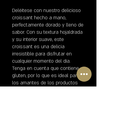
Deléitese con nuestro delicioso 
croissant hecho a mano, 
perfectamente dorado y lleno de 
sabor. Con su textura hojaldrada 
y su interior suave, este 
croissant es una delicia 
irresistible para disfrutar en 
cualquier momento del día. 
Tenga en cuenta que contiene 
gluten, por lo que es ideal para 
los amantes de los productos 
de panadería tradicionales. Este 
croissant es el complemento 
perfecto para su desayuno o 
merienda, y seguramente se 
convertirá en su tentempié 
favorito. ¡Ordene ahora y 
sorprenda a su familia con 