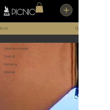
BLOG
Todas las entradas
Todas las entradas
Covid-19
Glamping
Historias