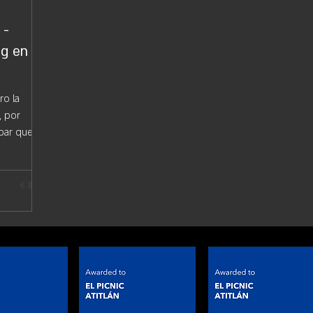
 -
ng en
ro la
or
mpar que